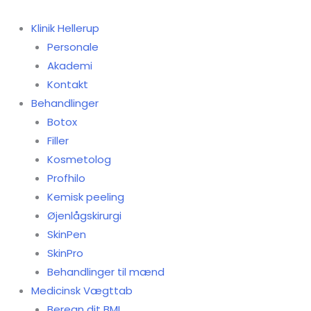
Gå
til
Klinik Hellerup
indholdet
Personale
Akademi
Kontakt
Behandlinger
Botox
Filler
Kosmetolog
Profhilo
Kemisk peeling
Øjenlågskirurgi
SkinPen
SkinPro
Behandlinger til mænd
Medicinsk Vægttab
Beregn dit BMI