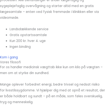
processen. Alle behandlinger er under lægefaglig og
sygeplejefaglig overvågning og starter altid med en gratis
lægesamtale – enten ved fysisk fremmøde i klinikken eller via
videomøde.
Landsdækkende service
Gratis opstartssamtale
Kun 200 kr. hver 4. uge
Ingen binding
Kom i gang
Vores filosofi
For os handler medicinsk vægttab ikke kun om kilo på vægten –
men om at styrke din sundhed.
Mange oplever forbedret energi, bedre trivsel og nedsat risiko
for livsstilssygdomme. Vi hjælper dig med at opnå et resultat, der
er både holdbart og sundt – på en måde, som føles overskuelig,
tryg og menneskelig.