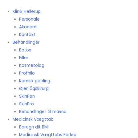
Gå
til
Klinik Hellerup
indholdet
Personale
Akademi
Kontakt
Behandlinger
Botox
Filler
Kosmetolog
Profhilo
Kemisk peeling
Øjenlågskirurgi
SkinPen
SkinPro
Behandlinger til mænd
Medicinsk Vægttab
Beregn dit BMI
Medicinsk Vægttabs Forløb