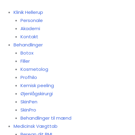
Gå
til
Klinik Hellerup
indholdet
Personale
Akademi
Kontakt
Behandlinger
Botox
Filler
Kosmetolog
Profhilo
Kemisk peeling
Øjenlågskirurgi
SkinPen
SkinPro
Behandlinger til mænd
Medicinsk Vægttab
Beregn dit BMI